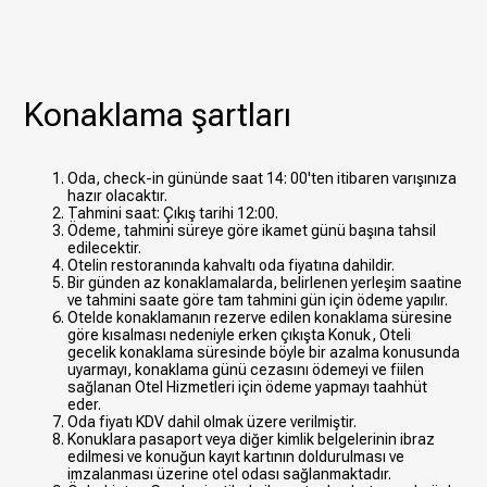
Konaklama şartları
Oda, check-in gününde saat 14: 00'ten itibaren varışınıza
hazır olacaktır.
Tahmini saat: Çıkış tarihi 12:00.
Ödeme, tahmini süreye göre ikamet günü başına tahsil
edilecektir.
Otelin restoranında kahvaltı oda fiyatına dahildir.
Bir günden az konaklamalarda, belirlenen yerleşim saatine
ve tahmini saate göre tam tahmini gün için ödeme yapılır.
Otelde konaklamanın rezerve edilen konaklama süresine
göre kısalması nedeniyle erken çıkışta Konuk, Oteli
gecelik konaklama süresinde böyle bir azalma konusunda
uyarmayı, konaklama günü cezasını ödemeyi ve fiilen
sağlanan Otel Hizmetleri için ödeme yapmayı taahhüt
eder.
Oda fiyatı KDV dahil olmak üzere verilmiştir.
Konuklara pasaport veya diğer kimlik belgelerinin ibraz
edilmesi ve konuğun kayıt kartının doldurulması ve
imzalanması üzerine otel odası sağlanmaktadır.