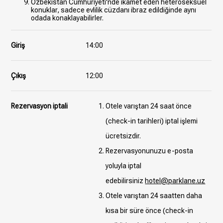
Özbekistan Cumhuriyeti'nde ikamet eden heteroseksüel
konuklar, sadece evlilik cüzdanı ibraz edildiğinde aynı
odada konaklayabilirler.
Giriş
14:00
Çıkış
12:00
Rezervasyon iptali
Otele varıştan 24 saat önce
(check-in tarihleri) iptal işlemi
ücretsizdir.
Rezervasyonunuzu e-posta
yoluyla iptal
edebilirsiniz
hotel@parklane.uz
Otele varıştan 24 saatten daha
kısa bir süre önce (check-in