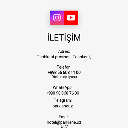
İLETİŞİM
Adres:
Tashkent province, Tashkent,
Telefon:
+998 55 508 11 00
Otel resepsiyonu
WhatsApp:
+998 90 068 76 00
Telegram:
parklaneuz
Email:
hotel@parklane.uz
24/7