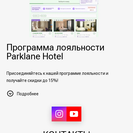
Программа лояльности
Parklane Hotel
Присоединяйтесь к нашей программе лояльности и
получайте скидки до 15%!
Base
— скидка 10% сразу после регистрации.
Подробнее
Silver
— скидка 12% при накоплении 10 ночей.
Gold
— скидка 15% при накоплении 15 ночей.
Пройдите простую регистрацию в форме бронирования и
получите виртуальную карту для первых бронирований со