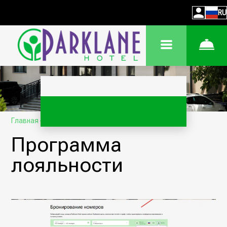
RU
Главная
–
Об отеле
–
Программа лояльности
Программа
лояльности