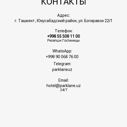
КОНТАКТЫ
скидкой! Номер карты привязан к вашему телефону —
запоминать ничего не нужно. Чтобы ночи накапливались,
Адрес:
обязательно войдите в аккаунт перед оформлением брони.
г. Ташкент, Юнусабадский район, ул. Богиравон 22/1
Телефон:
+998 55 508 11 00
Ресепшн Гостиницы
WhatsApp:
+998 90 068 76 00
Telegram:
parklaneuz
Email:
hotel@parklane.uz
24/7